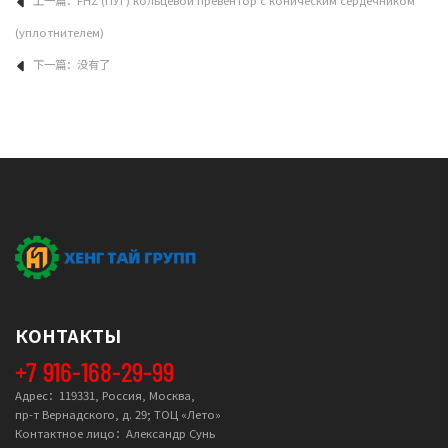
上一篇：
FHZ (ПУГ) кольцевой превентор с коническим сердечником
(уплотнителем)
下一篇：没有了
КОНТАКТЫ
+7 916-168-29-99
Адрес：119331, Россия, Москва,
пр-т Вернадского, д. 29; ТОЦ «Лето»
Контактное лицо：Александр Сунь