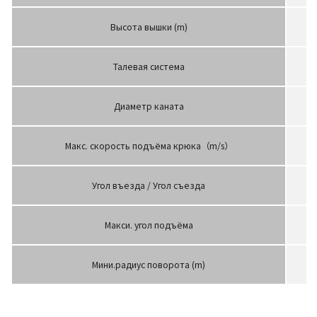
Высота вышки (m)
Талевая система
Диаметр каната
Макс. скорость подъёма крюка（m/s）
Угол въезда / Угол съезда
Макси. угол подъёма
Мини.радиус поворота (m)