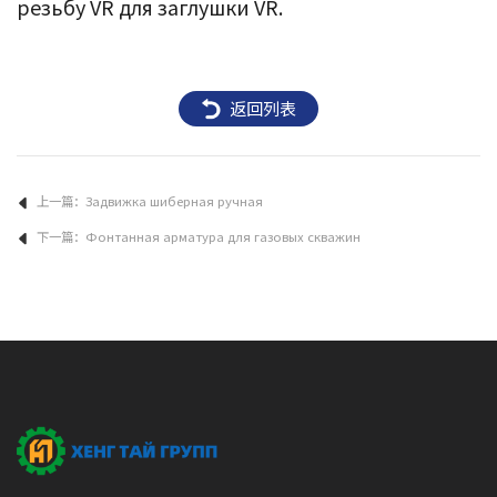
резьбу VR для заглушки VR.
返回列表
上一篇：
Задвижка шиберная ручная
下一篇：
Фонтанная арматура для газовых скважин